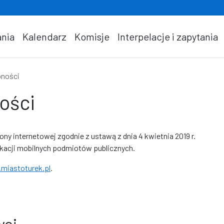
nia
Kalendarz
Komisje
Interpelacje i zapytania
pności
ości
rony internetowej
zgodnie z ustawą z dnia 4 kwietnia 2019 r.
ikacji mobilnych podmiotów publicznych.
miastoturek.pl
.
wej