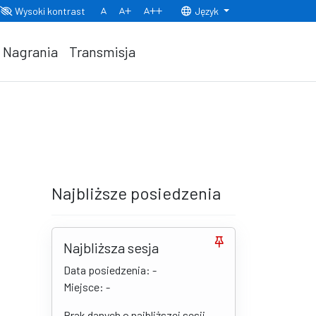
Wysoki kontrast
Język
Normalny rozmiar czcionki
Rozmiar czcionki 150%
Rozmiar czcionki 200%
Nagrania
Transmisja
Najbliższe posiedzenia
Najbliższa sesja
Data posiedzenia: -
Miejsce: -
Brak danych o najbliższej sesji