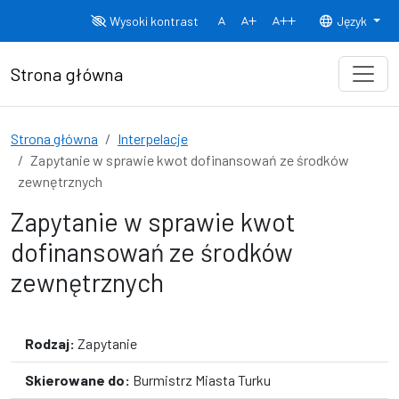
Przejdź do treści
Wysoki kontrast
Język
Normalny rozmiar czcionki
Rozmiar czcionki 150%
Rozmiar czcionki
Strona główna
Strona główna
Interpelacje
Zapytanie w sprawie kwot dofinansowań ze środków
zewnętrznych
Zapytanie w sprawie kwot
dofinansowań ze środków
zewnętrznych
Rodzaj:
Zapytanie
Skierowane do:
Burmistrz Miasta Turku