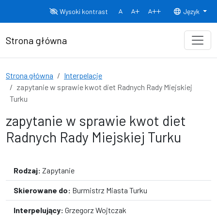
Przejdź do treści
Wysoki kontrast
Język
Normalny rozmiar czcionki
Rozmiar czcionki 150%
Rozmiar czcionki
Strona główna
Strona główna
Interpelacje
zapytanie w sprawie kwot diet Radnych Rady Miejskiej
Turku
zapytanie w sprawie kwot diet
Radnych Rady Miejskiej Turku
Rodzaj:
Zapytanie
Skierowane do:
Burmistrz Miasta Turku
Interpelujący:
Grzegorz Wojtczak