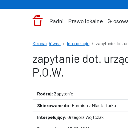
Przejdź do treści
Radni
Prawo lokalne
Głosowa
Strona główna
Interpelacje
zapytanie dot. ur
zapytanie dot. urzą
P.O.W.
Rodzaj:
Zapytanie
Skierowane do:
Burmistrz Miasta Turku
Interpelujący:
Grzegorz Wojtczak