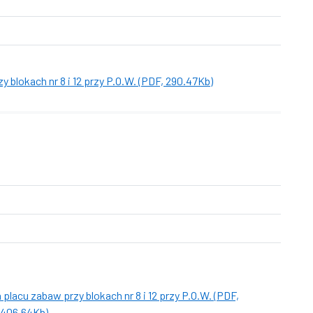
 blokach nr 8 i 12 przy P.O.W. (PDF, 290.47Kb)
placu zabaw przy blokach nr 8 i 12 przy P.O.W. (PDF,
406.64Kb)