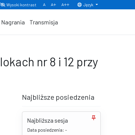
Wysoki kontrast
Język
Normalny rozmiar czcionki
Rozmiar czcionki 150%
Rozmiar czcionki 200%
Nagrania
Transmisja
okach nr 8 i 12 przy
Najbliższe posiedzenia
Najbliższa sesja
Data posiedzenia: -