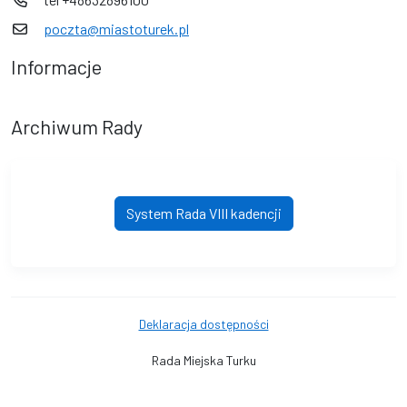
poczta@miastoturek.pl
Informacje
Archiwum Rady
System Rada VIII kadencji
Deklaracja dostępności
Rada Miejska Turku
© Urząd Miejski w Turku. © 2016 - 2026 Wszystkie prawa zastrzeżone.
Wykonanie i obsługa techniczna
AlfaTV - System Rada