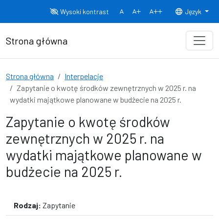
Przejdź do treści
Wysoki kontrast
Język
Normalny rozmiar czcionki
Rozmiar czcionki 150%
Rozmiar czcionki
Strona główna
Strona główna
Interpelacje
Zapytanie o kwotę środków zewnętrznych w 2025 r. na
wydatki majątkowe planowane w budżecie na 2025 r.
Zapytanie o kwotę środków
zewnętrznych w 2025 r. na
wydatki majątkowe planowane w
budżecie na 2025 r.
Rodzaj:
Zapytanie