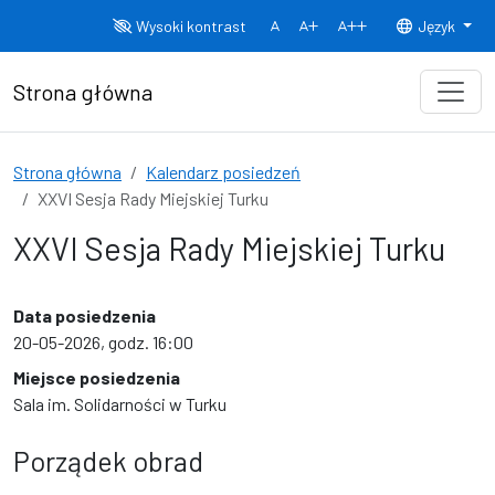
Przejdź do treści
Wysoki kontrast
Język
Normalny rozmiar czcionki
Rozmiar czcionki 150%
Rozmiar czcionki
Strona główna
Strona główna
Kalendarz posiedzeń
XXVI Sesja Rady Miejskiej Turku
XXVI Sesja Rady Miejskiej Turku
Data posiedzenia
20-05-2026, godz. 16:00
Miejsce posiedzenia
Sala im. Solidarności w Turku
Porządek obrad