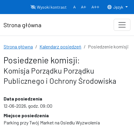
Przejdź do treści
Wysoki kontrast
Język
Normalny rozmiar czcionki
Rozmiar czcionki 150%
Rozmiar czcionki
Strona główna
Strona główna
Kalendarz posiedzeń
Posiedzenie komisji
Posiedzenie komisji:
Komisja Porządku Porządku
Publicznego i Ochrony Środowiska
Data posiedzenia
12-06-2026, godz. 09:00
Miejsce posiedzenia
Parking przy Twój Market na Osiedlu Wyzwolenia