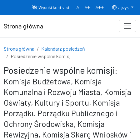
Przejdź do treści
Wysoki kontrast
Język
Normalny rozmiar czcionki
Rozmiar czcionki 150%
Rozmiar czcionki
Strona główna
Strona główna
Kalendarz posiedzeń
Posiedzenie wspólne komisji
Posiedzenie wspólne komisji:
Komisja Budżetowa, Komisja
Komunalna i Rozwoju Miasta, Komisja
Oświaty, Kultury i Sportu, Komisja
Porządku Porządku Publicznego i
Ochrony Środowiska, Komisja
Rewizyjna, Komisja Skarg Wniosków i