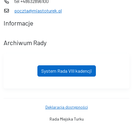
tel +48632896100
poczta@miastoturek.pl
Informacje
Archiwum Rady
System Rada VIII kadencji
Deklaracja dostępności
Rada Miejska Turku
© Urząd Miejski w Turku. © 2016 - 2026 Wszystkie prawa zastrzeżone.