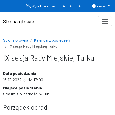
Przejdź do treści
Wysoki kontrast
Język
Normalny rozmiar czcionki
Rozmiar czcionki 150%
Rozmiar czcionki
Strona główna
Strona główna
Kalendarz posiedzeń
IX sesja Rady Miejskiej Turku
IX sesja Rady Miejskiej Turku
Data posiedzenia
16-12-2024, godz. 17:00
Miejsce posiedzenia
Sala im. Solidarności w Turku
Porządek obrad