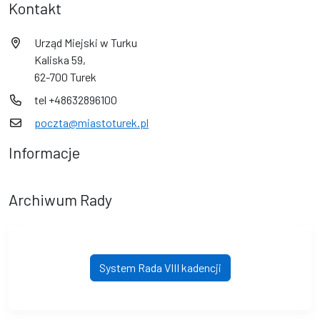
Kontakt
Urząd Miejski w Turku
Kaliska 59,
62-700 Turek
tel +48632896100
poczta@miastoturek.pl
Informacje
Archiwum Rady
System Rada VIII kadencji