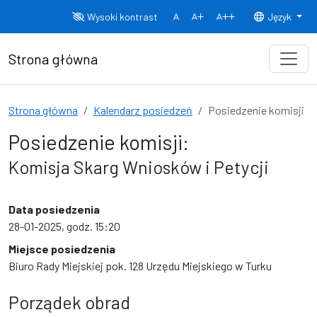
Przejdź do treści
Wysoki kontrast
Język
Normalny rozmiar czcionki
Rozmiar czcionki 150%
Rozmiar czcionki
Strona główna
Strona główna
Kalendarz posiedzeń
Posiedzenie komisji
Posiedzenie komisji:
Komisja Skarg Wniosków i Petycji
Data posiedzenia
28-01-2025, godz. 15:20
Miejsce posiedzenia
Biuro Rady Miejskiej pok. 128 Urzędu Miejskiego w Turku
Porządek obrad