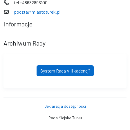
tel +48632896100
poczta@miastoturek.pl
Informacje
Archiwum Rady
System Rada VIII kadencji
Deklaracja dostępności
Rada Miejska Turku
© Urząd Miejski w Turku. © 2016 - 2026 Wszystkie prawa zastrzeżone.