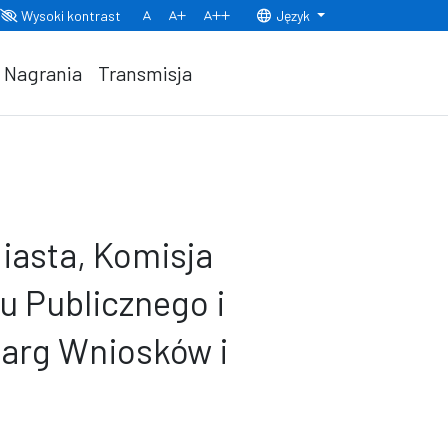
Wysoki kontrast
Język
Normalny rozmiar czcionki
Rozmiar czcionki 150%
Rozmiar czcionki 200%
Nagrania
Transmisja
iasta, Komisja
u Publicznego i
karg Wniosków i