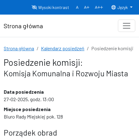
Przejdź do treści
Wysoki kontrast
Język
Normalny rozmiar czcionki
Rozmiar czcionki 150%
Rozmiar czcionki
Strona główna
Strona główna
Kalendarz posiedzeń
Posiedzenie komisji
Posiedzenie komisji:
Komisja Komunalna i Rozwoju Miasta
Data posiedzenia
27-02-2025, godz. 13:00
Miejsce posiedzenia
Biuro Rady Miejskiej pok. 128
Porządek obrad