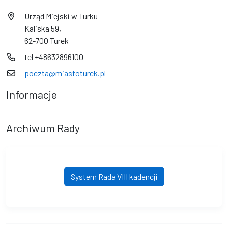
Urząd Miejski w Turku
Kaliska 59,
62-700 Turek
tel +48632896100
poczta@miastoturek.pl
Informacje
Archiwum Rady
System Rada VIII kadencji