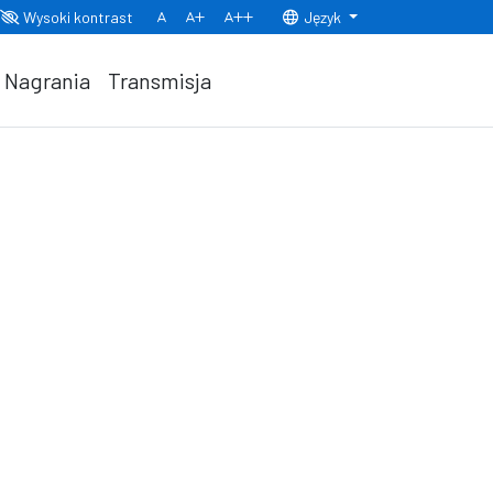
Wysoki kontrast
Język
Normalny rozmiar czcionki
Rozmiar czcionki 150%
Rozmiar czcionki 200%
Nagrania
Transmisja