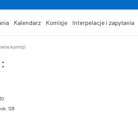
nia
Kalendarz
Komisje
Interpelacje i zapytania
enie komisji
:
30
pok. 128