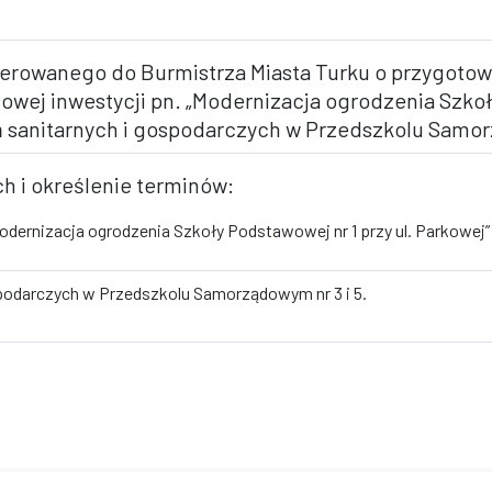
skierowanego do Burmistrza Miasta Turku o przygot
wej inwestycji pn. „Modernizacja ogrodzenia Szkoły
ń sanitarnych i gospodarczych w Przedszkolu Samor
h i określenie terminów:
odernizacja ogrodzenia Szkoły Podstawowej nr 1 przy ul. Parkowej”
spodarczych w Przedszkolu Samorządowym nr 3 i 5.