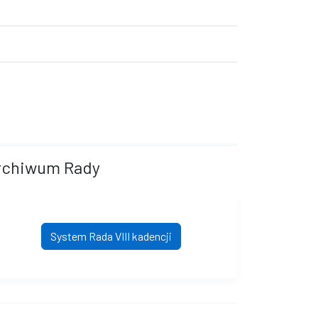
rchiwum Rady
System Rada VIII kadencji