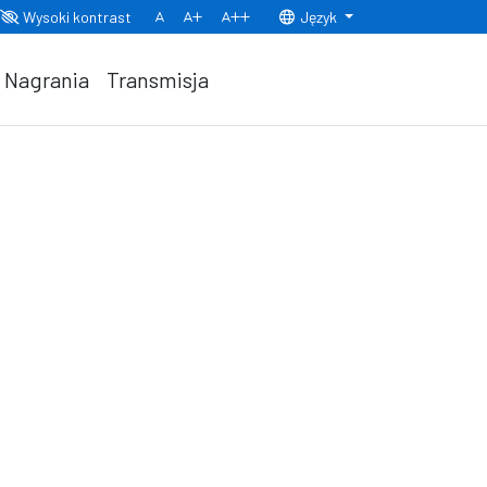
Wysoki kontrast
Język
Normalny rozmiar czcionki
Rozmiar czcionki 150%
Rozmiar czcionki 200%
Nagrania
Transmisja