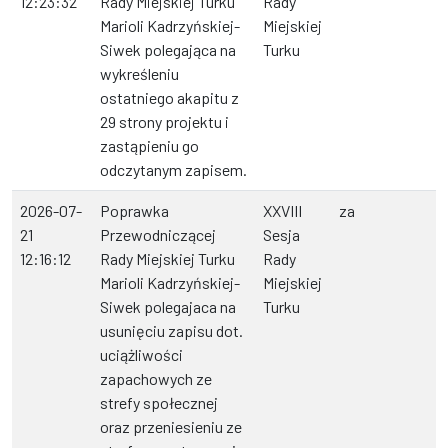
12:23:32
Rady Miejskiej Turku
Rady
Marioli Kadrzyńskiej-
Miejskiej
Siwek polegająca na
Turku
wykreśleniu
ostatniego akapitu z
29 strony projektu i
zastąpieniu go
odczytanym zapisem.
2026-07-
Poprawka
XXVIII
za
21
Przewodniczącej
Sesja
12:16:12
Rady Miejskiej Turku
Rady
Marioli Kadrzyńskiej-
Miejskiej
Siwek polegajaca na
Turku
usunięciu zapisu dot.
uciążliwości
zapachowych ze
strefy społecznej
oraz przeniesieniu ze