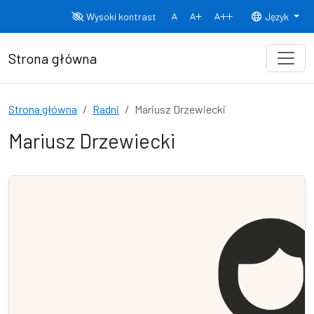
Przejdź do treści
Wysoki kontrast
Język
Normalny rozmiar czcionki
Rozmiar czcionki 150%
Rozmiar czcionki
Strona główna
Strona główna
Radni
Mariusz Drzewiecki
Mariusz Drzewiecki