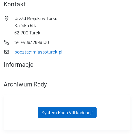
Kontakt
Urząd Miejski w Turku
Kaliska 59,
62-700 Turek
tel +48632896100
poczta@miastoturek.pl
Informacje
Archiwum Rady
System Rada VIII kadencji