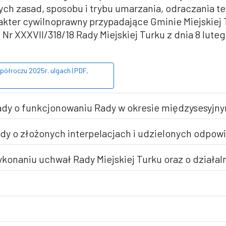
ch zasad, sposobu i trybu umarzania, odraczania te
kter cywilnoprawny przypadające Gminie Miejskiej 
 XXXVII/318/18 Rady Miejskiej Turku z dnia 8 lutego
 półroczu 2025r. ulgach (PDF,
ady o funkcjonowaniu Rady w okresie międzysesyjn
dy o złożonych interpelacjach i udzielonych odpow
wykonaniu uchwał Rady Miejskiej Turku oraz o działa