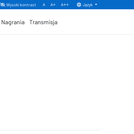
Wysoki kontrast
Język
Normalny rozmiar czcionki
Rozmiar czcionki 150%
Rozmiar czcionki 200%
Nagrania
Transmisja